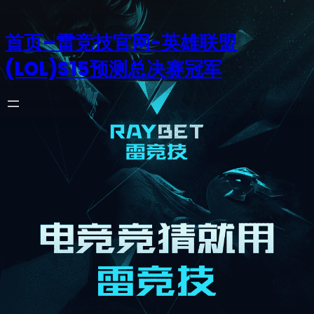
首页–雷竞技官网-英雄联盟
(LOL)S15预测总决赛冠军