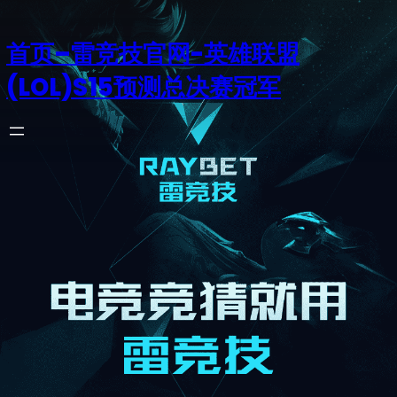
首页–雷竞技官网-英雄联盟
(LOL)S15预测总决赛冠军