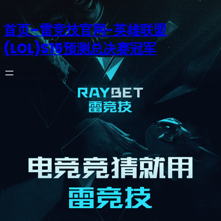
首页–雷竞技官网-英雄联盟
(LOL)S15预测总决赛冠军