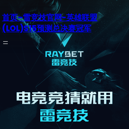
首页–雷竞技官网-英雄联盟
(LOL)S15预测总决赛冠军