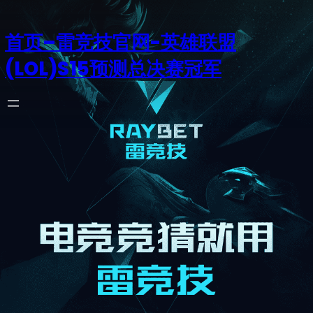
首页–雷竞技官网-英雄联盟
(LOL)S15预测总决赛冠军