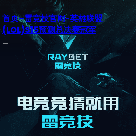
首页–雷竞技官网-英雄联盟
(LOL)S15预测总决赛冠军