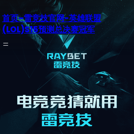
首页–雷竞技官网-英雄联盟
(LOL)S15预测总决赛冠军