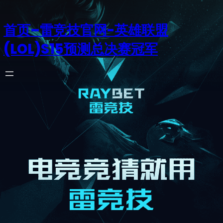
首页–雷竞技官网-英雄联盟
(LOL)S15预测总决赛冠军