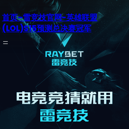
首页–雷竞技官网-英雄联盟
(LOL)S15预测总决赛冠军