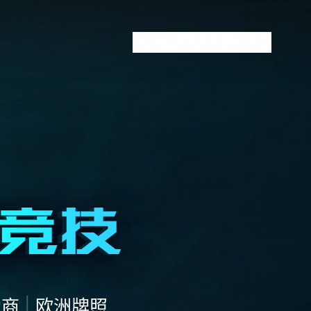
VCT全球赛
无畏契约下注