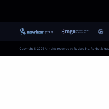
跳
至
内
容