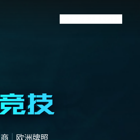
VCT全球赛
无畏契约下注