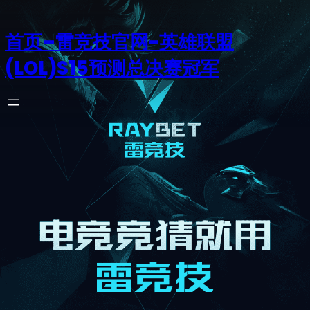
首页–雷竞技官网-英雄联盟
(LOL)S15预测总决赛冠军