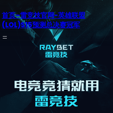
首页–雷竞技官网-英雄联盟
(LOL)S15预测总决赛冠军