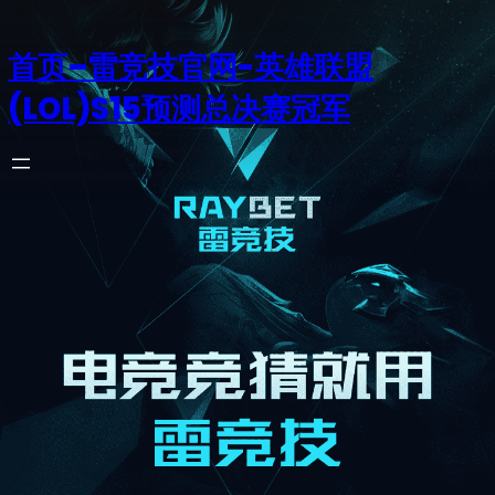
首页–雷竞技官网-英雄联盟
(LOL)S15预测总决赛冠军