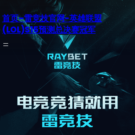
首页–雷竞技官网-英雄联盟
(LOL)S15预测总决赛冠军