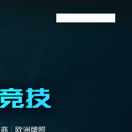
VCT全球赛
无畏契约下注