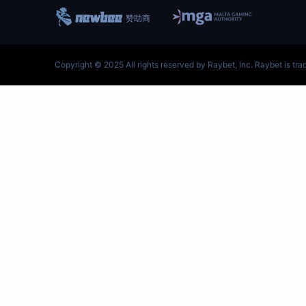
跳
至
内
容