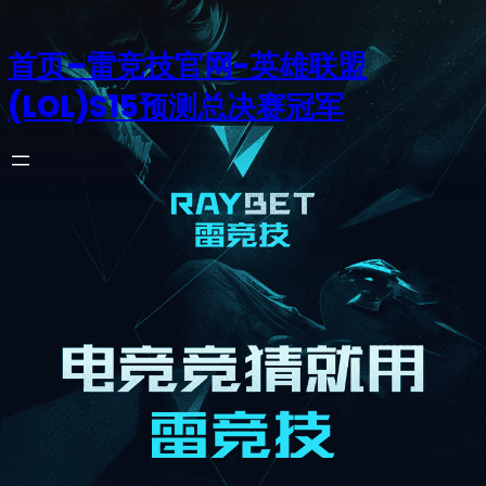
首页–雷竞技官网-英雄联盟
(LOL)S15预测总决赛冠军