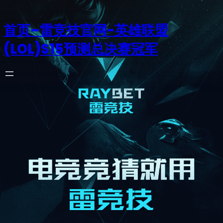
首页–雷竞技官网-英雄联盟
(LOL)S15预测总决赛冠军