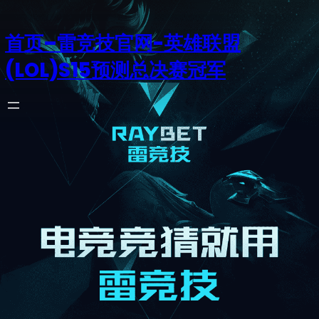
首页–雷竞技官网-英雄联盟
(LOL)S15预测总决赛冠军