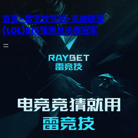
首页–雷竞技官网-英雄联盟
(LOL)S15预测总决赛冠军