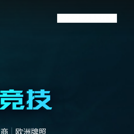
VCT全球赛
无畏契约下注