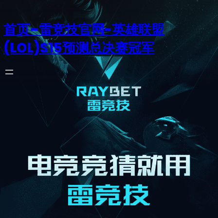
首页–雷竞技官网-英雄联盟
(LOL)S15预测总决赛冠军