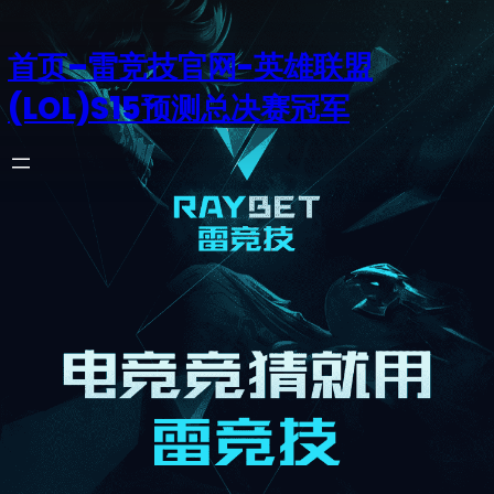
首页–雷竞技官网-英雄联盟
(LOL)S15预测总决赛冠军