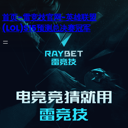
首页–雷竞技官网-英雄联盟
(LOL)S15预测总决赛冠军