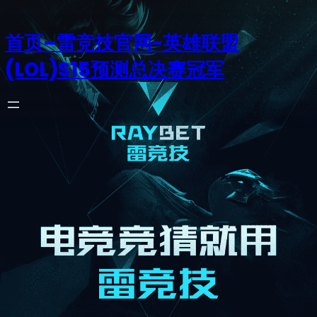
首页–雷竞技官网-英雄联盟
(LOL)S15预测总决赛冠军