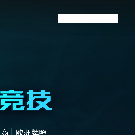
VCT全球赛
无畏契约下注