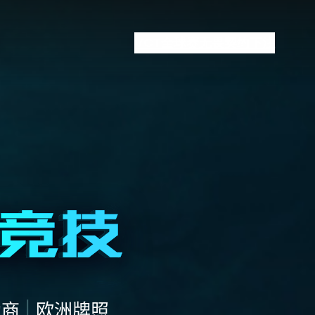
VCT全球赛
无畏契约下注