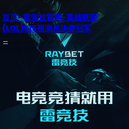
首页–雷竞技官网-英雄联盟
(LOL)S15预测总决赛冠军