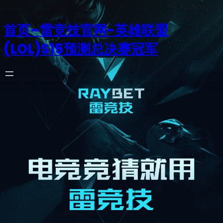
首页–雷竞技官网-英雄联盟
(LOL)S15预测总决赛冠军