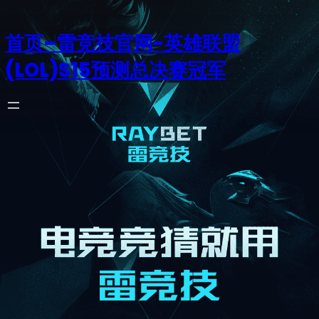
首页–雷竞技官网-英雄联盟
(LOL)S15预测总决赛冠军