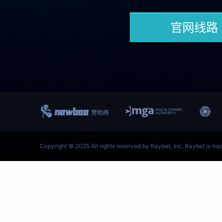
跳
至
内
容