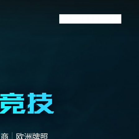
VCT全球赛
无畏契约下注