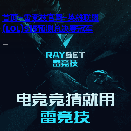
首页–雷竞技官网-英雄联盟
(LOL)S15预测总决赛冠军