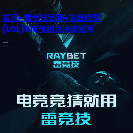
首页–雷竞技官网-英雄联盟
(LOL)S15预测总决赛冠军