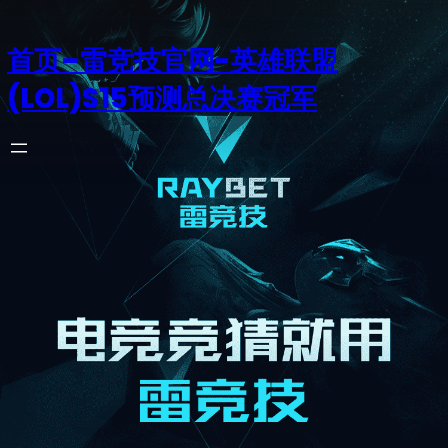
首页–雷竞技官网-英雄联盟
(LOL)S15预测总决赛冠军