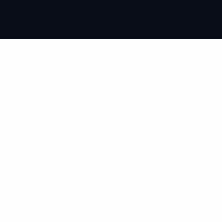
跳
至
内
容
英雄联盟投注网站_雷竞