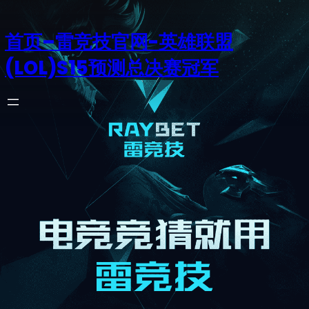
首页–雷竞技官网-英雄联盟
(LOL)S15预测总决赛冠军