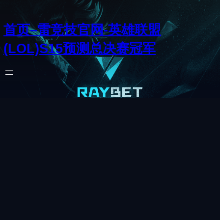
首页–雷竞技官网-英雄联盟
(LOL)S15预测总决赛冠军