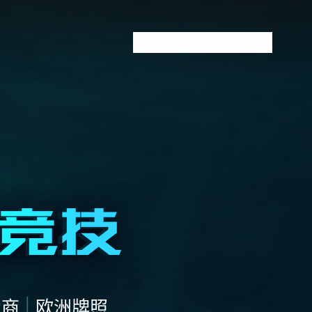
VCT全球赛
无畏契约下注