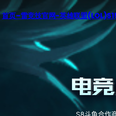
首页–雷竞技官网-英雄联盟(LOL)S