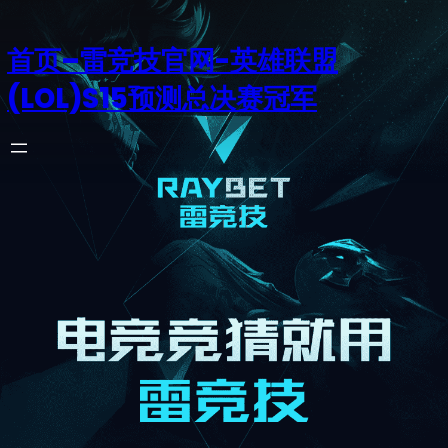
首页–雷竞技官网-英雄联盟
(LOL)S15预测总决赛冠军