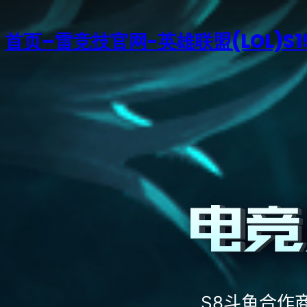
首页–雷竞技官网-英雄联盟(LOL)S