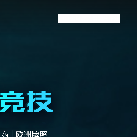
VCT全球赛
无畏契约下注