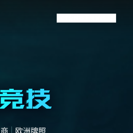
VCT全球赛
无畏契约下注