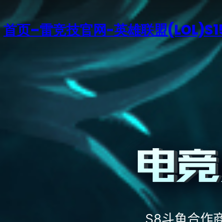
首页–雷竞技官网-英雄联盟(LOL)S