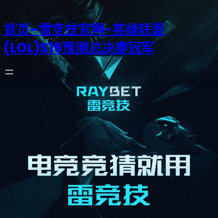
首页–雷竞技官网-英雄联盟
(LOL)S15预测总决赛冠军