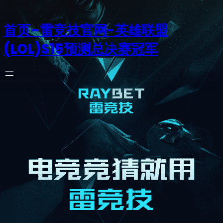
首页–雷竞技官网-英雄联盟
(LOL)S15预测总决赛冠军