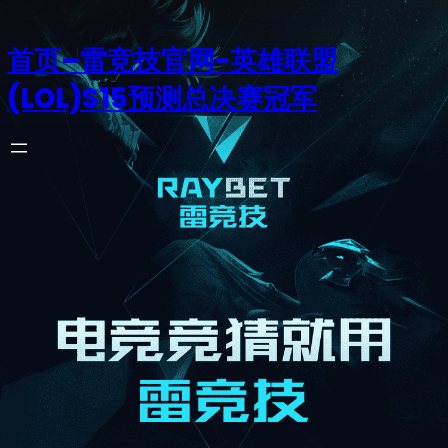
首页–雷竞技官网-英雄联盟
(LOL)S15预测总决赛冠军