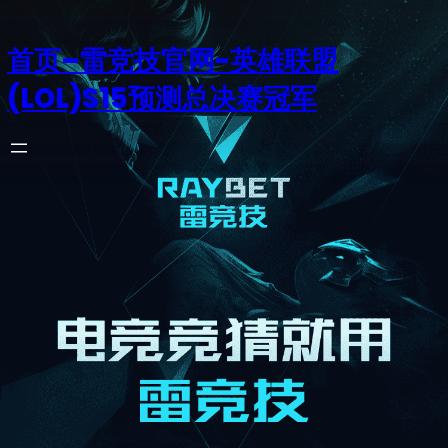
首页–雷竞技官网-英雄联盟
(LOL)S15预测总决赛冠军