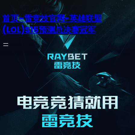
首页–雷竞技官网-英雄联盟
(LOL)S15预测总决赛冠军