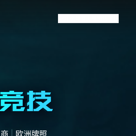
VCT全球赛
无畏契约下注