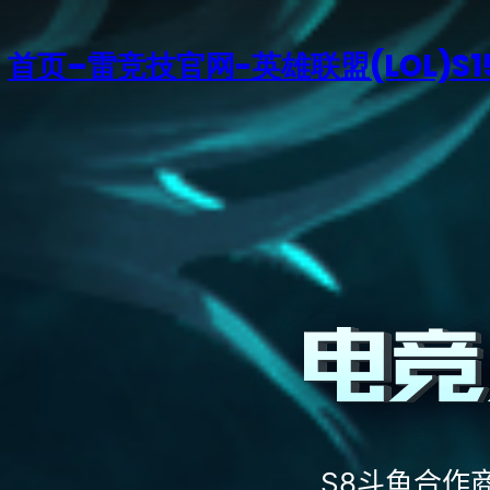
首页–雷竞技官网-英雄联盟(LOL)S