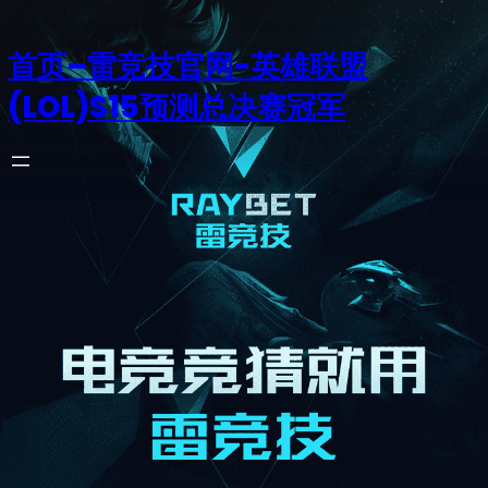
首页–雷竞技官网-英雄联盟
(LOL)S15预测总决赛冠军