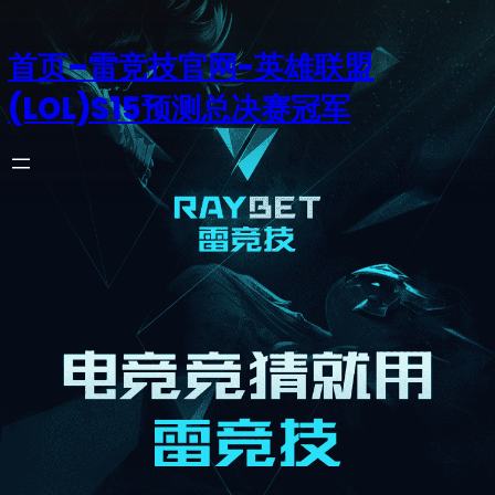
首页–雷竞技官网-英雄联盟
(LOL)S15预测总决赛冠军