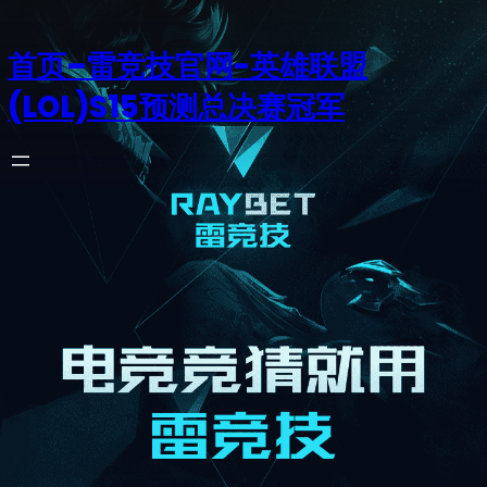
首页–雷竞技官网-英雄联盟
(LOL)S15预测总决赛冠军